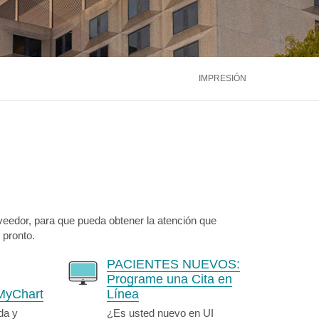
ntáctenos
Llámenos
866.600.2273
Médula Ósea
Hígado
Riñón
ntáctenos
Llámenos
866.600.2273
Ver más servicios
IMPRESIÓN
ntáctenos
Llámenos
866.600.2273
veedor, para que pueda obtener la atención que
 pronto.
PACIENTES NUEVOS:
Programe una Cita en
MyChart
Línea
da y
¿Es usted nuevo en UI