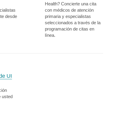
Health? Concierte una cita
ialistas
con médicos de atención
nte desde
primaria y especialistas
seleccionados a través de la
programación de citas en
línea.
de UI
ción
e usted