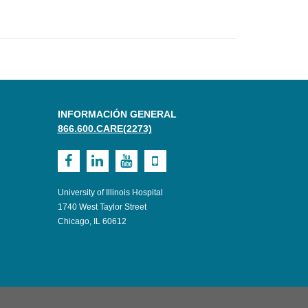
INFORMACIÓN GENERAL
866.600.CARE(2273)
Visit
Visit
Visit
Visit
UI
UI
UI
UI
University of Illinois Hospital
Health
Health
Health
Health
1740 West Taylor Street
Chicago, IL 60612
on
on
on
on
Facebook
LinkedIn
Youtube
Mobile