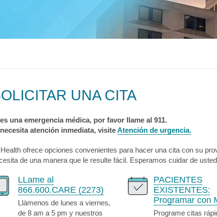
logía
ecciones
MyChart
Pagar Factura
Co
tación
lvica
ia Drepanocítica
 Urgente
ecciones
MyChart
Pagar Factura
Co
a
ecciones
MyChart
Pagar Factura
Co
OLICITAR UNA CITA
 es una emergencia médica, por favor llame al 911.
 necesita atención inmediata, visite
Atención de urgencia.
 Health ofrece opciones convenientes para hacer una cita con su pro
cesita de una manera que le resulte fácil. Esperamos cuidar de usted
LLame al
PACIENTES
866.600.CARE (2273)
EXISTENTES:
Programar con 
Llámenos de lunes a viernes,
de 8 am a 5 pm y nuestros
Programe citas rápi