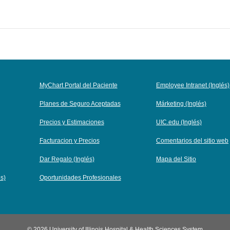
MyChart Portal del Paciente
Employee Intranet (Inglés)
Planes de Seguro Aceptadas
Márketing (Inglés)
Precios y Estimaciones
UIC.edu (Inglés)
Facturacion y Precios
Comentarios del sitio web
Dar Regalo (Inglés)
Mapa del Sitio
és)
Oportunidades Profesionales
© 2026 University of Illinois Hospital & Health Sciences System