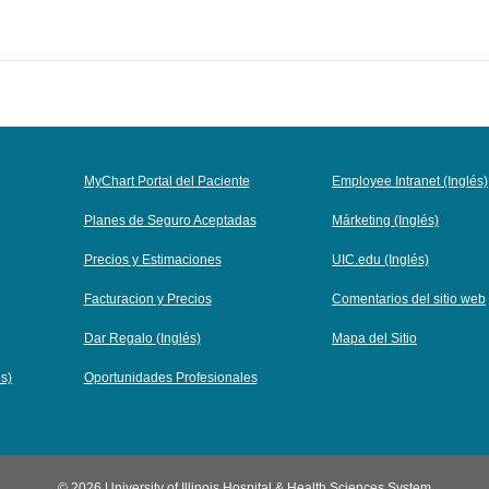
MyChart Portal del Paciente
Employee Intranet (Inglés)
Planes de Seguro Aceptadas
Márketing (Inglés)
Precios y Estimaciones
UIC.edu (Inglés)
Facturacion y Precios
Comentarios del sitio web
Dar Regalo (Inglés)
Mapa del Sitio
és)
Oportunidades Profesionales
© 2026 University of Illinois Hospital & Health Sciences System