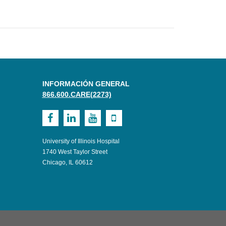
INFORMACIÓN GENERAL
866.600.CARE(2273)
Visit
Visit
Visit
Visit
UI
UI
UI
UI
University of Illinois Hospital
Health
Health
Health
Health
1740 West Taylor Street
Chicago, IL 60612
on
on
on
on
Facebook
LinkedIn
Youtube
Mobile