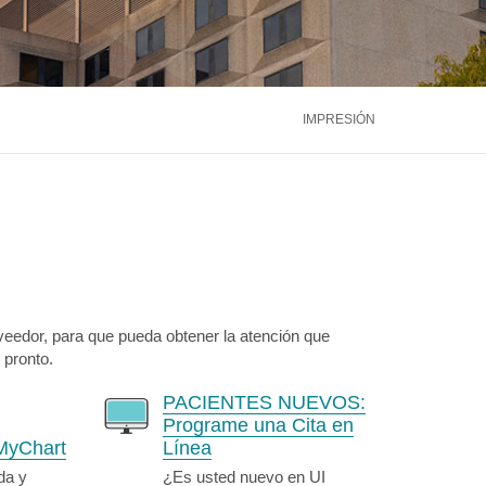
ntáctenos
Llámenos
866.600.2273
Médula Ósea
Hígado
Riñón
ntáctenos
Llámenos
866.600.2273
Ver más servicios
IMPRESIÓN
ntáctenos
Llámenos
866.600.2273
veedor, para que pueda obtener la atención que
 pronto.
PACIENTES NUEVOS:
Programe una Cita en
MyChart
Línea
da y
¿Es usted nuevo en UI