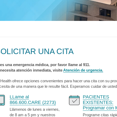
logía
ecciones
MyChart
Pagar Factura
Co
tación
lvica
ia Drepanocítica
 Urgente
ecciones
MyChart
Pagar Factura
Co
a
ecciones
MyChart
Pagar Factura
Co
OLICITAR UNA CITA
 es una emergencia médica, por favor llame al 911.
 necesita atención inmediata, visite
Atención de urgencia.
 Health ofrece opciones convenientes para hacer una cita con su pro
cesita de una manera que le resulte fácil. Esperamos cuidar de usted
LLame al
PACIENTES
866.600.CARE (2273)
EXISTENTES:
Programar con 
Llámenos de lunes a viernes,
de 8 am a 5 pm y nuestros
Programe citas rápi