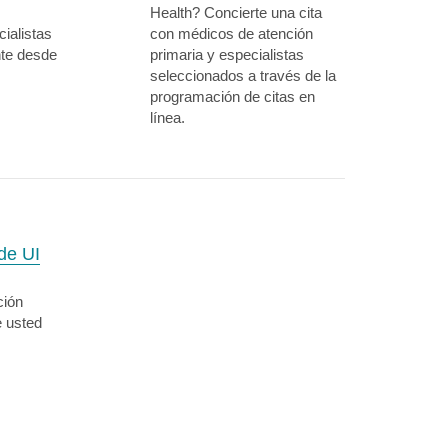
Health? Concierte una cita
ialistas
con médicos de atención
nte desde
primaria y especialistas
seleccionados a través de la
programación de citas en
línea.
de UI
ción
e usted