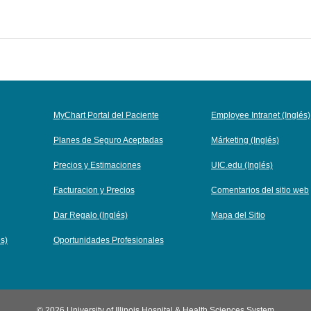
MyChart Portal del Paciente
Employee Intranet (Inglés)
Planes de Seguro Aceptadas
Márketing (Inglés)
Precios y Estimaciones
UIC.edu (Inglés)
Facturacion y Precios
Comentarios del sitio web
Dar Regalo (Inglés)
Mapa del Sitio
és)
Oportunidades Profesionales
© 2026 University of Illinois Hospital & Health Sciences System