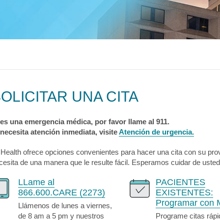
logía
ecciones
MyChart
Pagar Factura
Co
tación
lvica
ia Drepanocítica
 Urgente
ecciones
MyChart
Pagar Factura
Co
a
ecciones
MyChart
Pagar Factura
Co
OLICITAR UNA CITA
 es una emergencia médica, por favor llame al 911.
 necesita atención inmediata, visite
Atención de urgencia.
 Health ofrece opciones convenientes para hacer una cita con su pro
cesita de una manera que le resulte fácil. Esperamos cuidar de usted
LLame al
PACIENTES
866.600.CARE (2273)
EXISTENTES:
Programar con 
Llámenos de lunes a viernes,
de 8 am a 5 pm y nuestros
Programe citas rápi