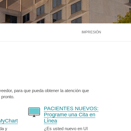
ntáctenos
Llámenos
866.600.2273
Médula Ósea
Hígado
Riñón
ntáctenos
Llámenos
866.600.2273
Ver más servicios
IMPRESIÓN
ntáctenos
Llámenos
866.600.2273
veedor, para que pueda obtener la atención que
 pronto.
PACIENTES NUEVOS:
Programe una Cita en
MyChart
Línea
da y
¿Es usted nuevo en UI