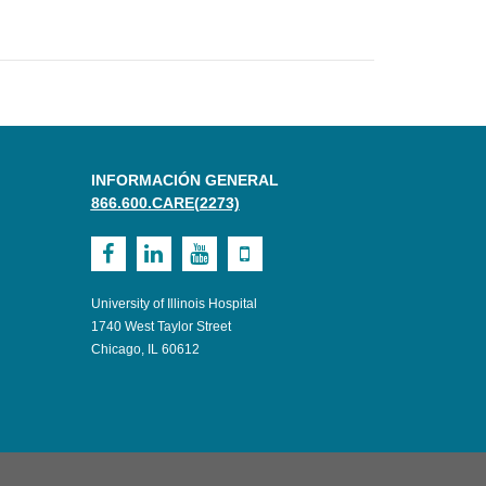
INFORMACIÓN GENERAL
866.600.CARE(2273)
Visit
Visit
Visit
Visit
UI
UI
UI
UI
University of Illinois Hospital
Health
Health
Health
Health
1740 West Taylor Street
Chicago, IL 60612
on
on
on
on
Facebook
LinkedIn
Youtube
Mobile