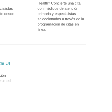
Health? Concierte una cita
ialistas
con médicos de atención
nte desde
primaria y especialistas
seleccionados a través de la
programación de citas en
línea.
de UI
ción
e usted