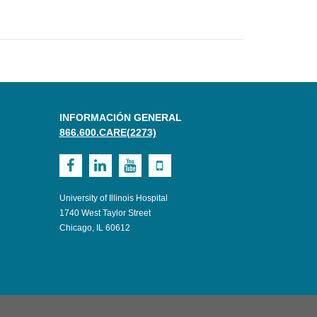
INFORMACIÓN GENERAL
866.600.CARE(2273)
Visit
Visit
Visit
Visit
UI
UI
UI
UI
University of Illinois Hospital
Health
Health
Health
Health
1740 West Taylor Street
Chicago, IL 60612
on
on
on
on
Facebook
LinkedIn
Youtube
Mobile