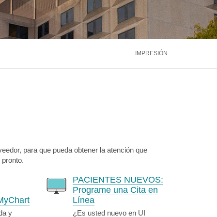
ntáctenos
Llámenos
866.600.2273
Médula Ósea
Hígado
Riñón
ntáctenos
Llámenos
866.600.2273
Ver más servicios
IMPRESIÓN
ntáctenos
Llámenos
866.600.2273
veedor, para que pueda obtener la atención que
 pronto.
PACIENTES NUEVOS:
Programe una Cita en
MyChart
Línea
da y
¿Es usted nuevo en UI