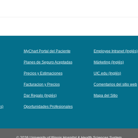
MyChart Portal del Paciente
Employee Intranet (Inglés)
Planes de Seguro Aceptadas
Márketing (Inglés)
Precios y Estimaciones
UIC.edu (Inglés)
Facturacion y Precios
Comentarios del sitio web
Dar Regalo (Inglés)
Mapa del Sitio
és)
Oportunidades Profesionales
© 2026 University of Illinois Hospital & Health Sciences System