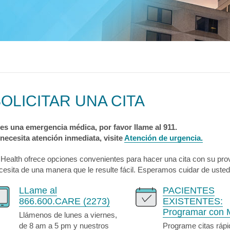
logía
ecciones
MyChart
Pagar Factura
Co
tación
lvica
ia Drepanocítica
 Urgente
ecciones
MyChart
Pagar Factura
Co
a
ecciones
MyChart
Pagar Factura
Co
OLICITAR UNA CITA
 es una emergencia médica, por favor llame al 911.
 necesita atención inmediata, visite
Atención de urgencia.
 Health ofrece opciones convenientes para hacer una cita con su pro
cesita de una manera que le resulte fácil. Esperamos cuidar de usted
LLame al
PACIENTES
866.600.CARE (2273)
EXISTENTES:
Programar con 
Llámenos de lunes a viernes,
de 8 am a 5 pm y nuestros
Programe citas rápi