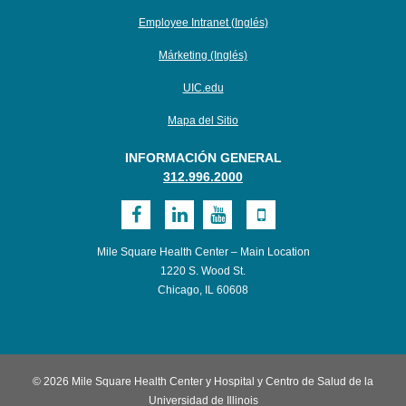
Employee Intranet (Inglés)
Márketing (Inglés)
UIC.edu
Mapa del Sitio
INFORMACIÓN GENERAL
312.996.2000
Visita
Visita
Visita
Vaya
MSHC
MSHC
MSHC
a
Mile Square Health Center – Main Location
en
en
en
Dispositivos
1220 S. Wood St.
Chicago, IL 60608
Facebook
LinkedIn
YouTube
Móviles
con
UI
© 2026 Mile Square Health Center y Hospital y Centro de Salud de la
Health
Universidad de Illinois