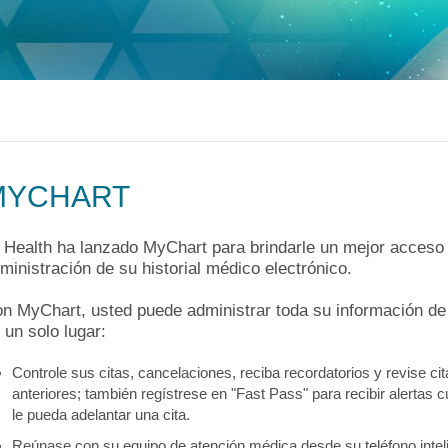
logía
ecciones
MyChart
Pagar Factura
Co
tación
lvica
ia Drepanocítica
 Urgente
ecciones
MyChart
Pagar Factura
Co
a
ecciones
MyChart
Pagar Factura
Co
MYCHART
 Health ha lanzado MyChart para brindarle un mejor acceso
ministración de su historial médico electrónico.
n MyChart, usted puede administrar toda su información de
 un solo lugar:
Controle sus citas, cancelaciones, reciba recordatorios y revise cit
anteriores; también regístrese en "Fast Pass" para recibir alertas 
le pueda adelantar una cita.
Reúnase con su equipo de atención médica desde su teléfono intel