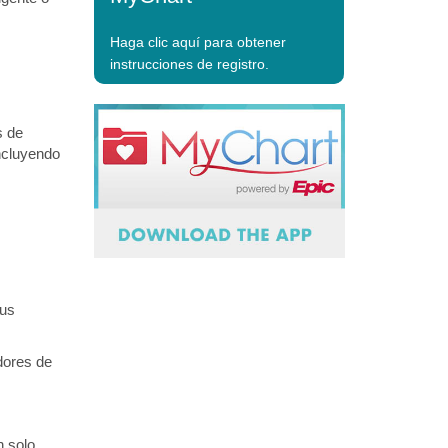
Haga clic aquí para obtener
instrucciones de registro.
s de
incluyendo
sus
dores de
n solo