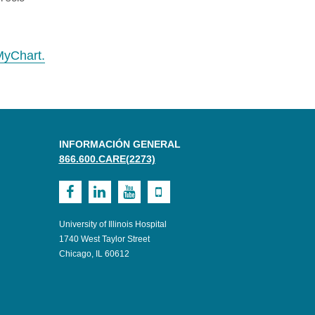
MyChart.
INFORMACIÓN GENERAL
866.600.CARE(2273)
Visit
Visit
Visit
Visit
UI
UI
UI
UI
University of Illinois Hospital
Health
Health
Health
Health
1740 West Taylor Street
Chicago, IL 60612
on
on
on
on
Facebook
LinkedIn
Youtube
Mobile