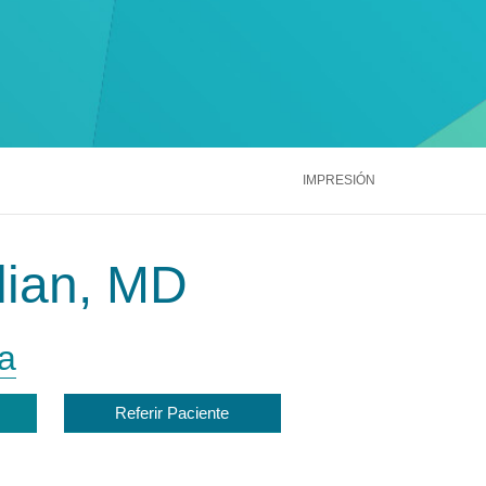
ntáctenos
Llámenos
866.600.2273
Médula Ósea
Hígado
Riñón
ntáctenos
Llámenos
866.600.2273
Ver más servicios
ntáctenos
Llámenos
866.600.2273
IMPRESIÓN
ilian, MD
a
Referir Paciente