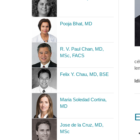
Pooja Bhat, MD
R. V. Paul Chan, MD,
MSc, FACS
cé
le
Felix Y. Chau, MD, BSE
Id
Maria Soledad Cortina,
MD
E
Jose de la Cruz, MD,
MSc