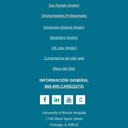
Dar Regalo (Inglés)
Oportunidades Profesionales
Employee Intranet (Inglés)
Márketing (Inglés)
UIC.edu (Inglés)
Comentarios del sitio web
Mapa del Sitio
INFORMACIÓN GENERAL
866.600.CARE(2273)
Visit
Visit
Visit
Visit
UI
UI
UI
UI
University of Illinois Hospital
Health
Health
Health
Health
1740 West Taylor Street
Chicago, IL 60612
on
on
on
on