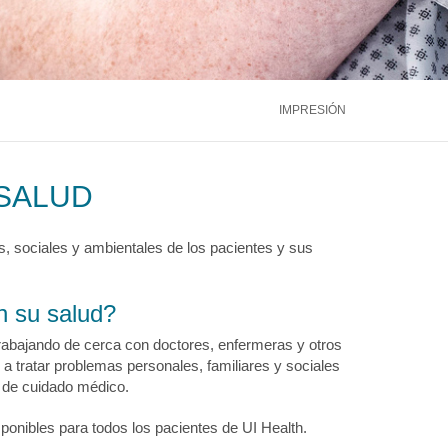
ntáctenos
Llámenos
866.600.2273
Médula Ósea
Hígado
Riñón
ntáctenos
Llámenos
866.600.2273
Ver más servicios
IMPRESIÓN
ntáctenos
Llámenos
866.600.2273
SALUD
, sociales y ambientales de los pacientes y sus
n su salud?
rabajando de cerca con doctores, enfermeras y otros
tratar problemas personales, familiares y sociales
 de cuidado médico.
ponibles para todos los pacientes de UI Health.