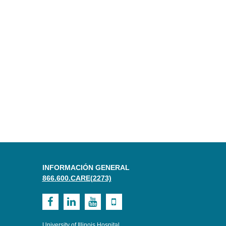
INFORMACIÓN GENERAL
866.600.CARE(2273)
Visit
Visit
Visit
Visit
UI
UI
UI
UI
University of Illinois Hospital