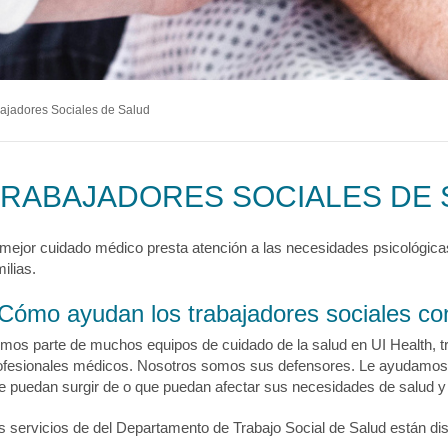
logía
ecciones
MyChart
Pagar Factura
Co
tación
lvica
ia Drepanocítica
 Urgente
ecciones
MyChart
Pagar Factura
Co
a
ajadores Sociales de Salud
ecciones
MyChart
Pagar Factura
Co
TRABAJADORES SOCIALES DE 
 mejor cuidado médico presta atención a las necesidades psicológicas
ilias.
Cómo ayudan los trabajadores sociales co
mos parte de muchos equipos de cuidado de la salud en UI Health, t
ofesionales médicos. Nosotros somos sus defensores. Le ayudamos a 
e puedan surgir de o que puedan afectar sus necesidades de salud y
s servicios de del Departamento de Trabajo Social de Salud están dis