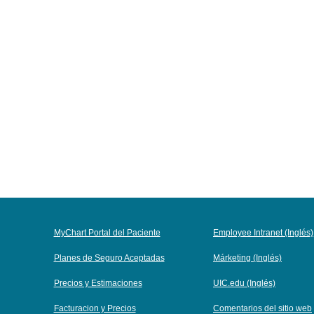
MyChart Portal del Paciente
Employee Intranet (Inglés)
Planes de Seguro Aceptadas
Márketing (Inglés)
Precios y Estimaciones
UIC.edu (Inglés)
Facturacion y Precios
Comentarios del sitio web