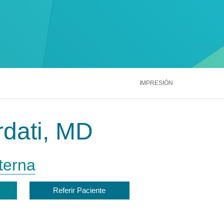
ntáctenos
Llámenos
866.600.2273
Médula Ósea
Hígado
Riñón
ntáctenos
Llámenos
866.600.2273
Ver más servicios
ntáctenos
Llámenos
866.600.2273
IMPRESIÓN
dati, MD
terna
Referir Paciente