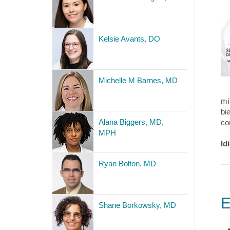
Kelsie Avants, DO
Michelle M Barnes, MD
mí
bi
Alana Biggers, MD,
co
MPH
Id
Ryan Bolton, MD
E
Shane Borkowsky, MD