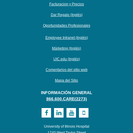
Facturacion y Precios
Dar Regalo (Inglés)
Oportunidades Profesionales
Employee Intranet (Inglés)
Márketing (Inglés)
UIC.edu (Inglés)
Comentarios del sitio web
Mapa del Sitio
INFORMACIÓN GENERAL
866.600.CARE(2273)
Visit
Visit
Visit
Visit
UI
UI
UI
UI
University of Illinois Hospital
Health
Health
Health
Health
1740 West Taylor Street