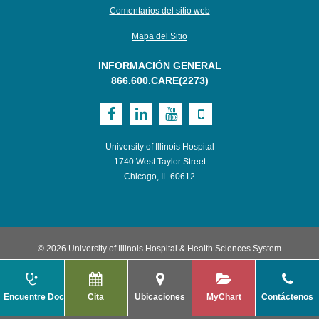
Comentarios del sitio web
Mapa del Sitio
INFORMACIÓN GENERAL
866.600.CARE(2273)
Visit
Visit
Visit
Visit
UI
UI
UI
UI
University of Illinois Hospital
Health
Health
Health
Health
1740 West Taylor Street
Chicago, IL 60612
on
on
on
on
Facebook
LinkedIn
Youtube
Mobile
© 2026 University of Illinois Hospital & Health Sciences System
Encuentre Doctor
Cita
Ubicaciones
MyChart
Contáctenos