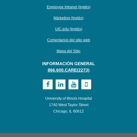
Employee Intranet (Inglés)
Márketing (Inglés)
UIC.edu (Inglés)
Comentarios del sitio web
Mapa del Sitio
INFORMACIÓN GENERAL
866.600.CARE(2273)
Visit
Visit
Visit
Visit
UI
UI
UI
UI
University of Illinois Hospital
Health
Health
Health
Health
1740 West Taylor Street
Chicago, IL 60612
on
on
on
on
Facebook
LinkedIn
Youtube
Mobile