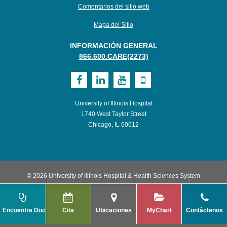
Comentarios del sitio web
Mapa del Sitio
INFORMACIÓN GENERAL
866.600.CARE(2273)
Visit
Visit
Visit
Visit
UI
UI
UI
UI
University of Illinois Hospital
Health
Health
Health
Health
1740 West Taylor Street
Chicago, IL 60612
on
on
on
on
Facebook
LinkedIn
Youtube
Mobile
© 2026 University of Illinois Hospital & Health Sciences System
Encuentre Doctor
Cita
Ubicaciones
MyChart
Contáctenos