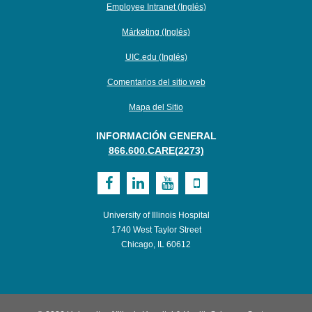
Employee Intranet (Inglés)
Márketing (Inglés)
UIC.edu (Inglés)
Comentarios del sitio web
Mapa del Sitio
INFORMACIÓN GENERAL
866.600.CARE(2273)
Visit
Visit
Visit
Visit
UI
UI
UI
UI
University of Illinois Hospital
Health
Health
Health
Health
1740 West Taylor Street
Chicago, IL 60612
on
on
on
on
Facebook
LinkedIn
Youtube
Mobile