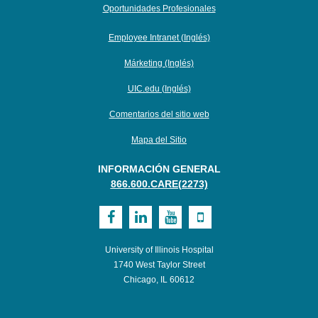
Oportunidades Profesionales
Employee Intranet (Inglés)
Márketing (Inglés)
UIC.edu (Inglés)
Comentarios del sitio web
Mapa del Sitio
INFORMACIÓN GENERAL
866.600.CARE(2273)
Visit
Visit
Visit
Visit
UI
UI
UI
UI
University of Illinois Hospital
Health
Health
Health
Health
1740 West Taylor Street
Chicago, IL 60612
on
on
on
on
Facebook
LinkedIn
Youtube
Mobile