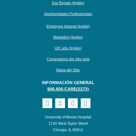
Dar Regalo (Inglés)
Oportunidades Profesionales
Employee Intranet (Inglés)
Márketing (Inglés)
UIC.edu (Inglés)
Comentarios del sitio web
Mapa del Sitio
INFORMACIÓN GENERAL
866.600.CARE(2273)
Visit
Visit
Visit
Visit
UI
UI
UI
UI
University of Illinois Hospital
Health
Health
Health
Health
1740 West Taylor Street
Chicago, IL 60612
on
on
on
on