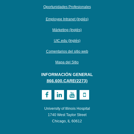
Oportunidades Profesionales
Employee Intranet (Inglés)
Márketing (Inglés)
UIC.edu (Inglés)
Comentarios del sitio web
Mapa del Sitio
INFORMACIÓN GENERAL
866.600.CARE(2273)
Visit
Visit
Visit
Visit
UI
UI
UI
UI
University of Illinois Hospital
Health
Health
Health
Health
1740 West Taylor Street
Chicago, IL 60612
on
on
on
on
Facebook
LinkedIn
Youtube
Mobile