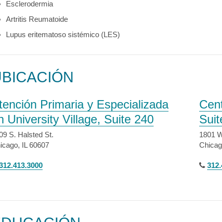
Esclerodermia
Artritis Reumatoide
Lupus eritematoso sistémico (LES)
UBICACIÓN
tención Primaria y Especializada
Cent
n University Village, Suite 240
Suit
09 S. Halsted St.
1801 W
icago, IL 60607
Chicag
312.413.3000
312.