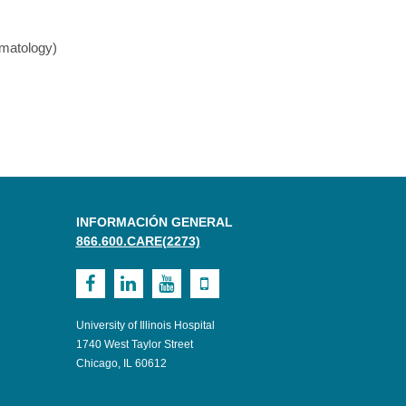
matology)
INFORMACIÓN GENERAL
866.600.CARE(2273)
Visit
Visit
Visit
Visit
UI
UI
UI
UI
University of Illinois Hospital
Health
Health
Health
Health
1740 West Taylor Street
Chicago, IL 60612
on
on
on
on
Facebook
LinkedIn
Youtube
Mobile