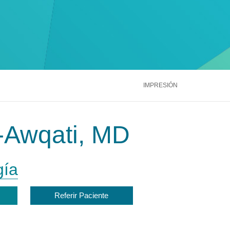
ntáctenos
Llámenos
866.600.2273
Médula Ósea
Hígado
Riñón
ntáctenos
Llámenos
866.600.2273
Ver más servicios
ntáctenos
Llámenos
866.600.2273
IMPRESIÓN
-Awqati, MD
gía
Referir Paciente