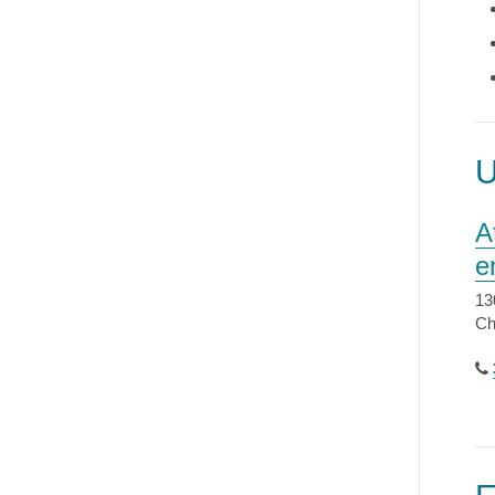
A
e
13
Ch