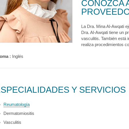
CONOZCA 
PROVEED
La Dra. Mina Al-Awqati ej
Dra. Al-Awqati tiene un p
vasculitis. También está 
realiza procedimientos co
ioma :
Inglés
SPECIALIDADES Y SERVICIOS
Reumatología
Dermatomiositis
Vasculitis