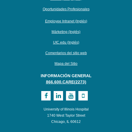
Oportunidades Profesionales
Employee Intranet (Inglés)
Márketing (Inglés)
UIC.edu (Inglés)
Comentarios del sitio web
Mapa del Sitio
INFORMACIÓN GENERAL
866.600.CARE(2273)
Visit
Visit
Visit
Visit
UI
UI
UI
UI
University of Illinois Hospital
Health
Health
Health
Health
1740 West Taylor Street
Chicago, IL 60612
on
on
on
on