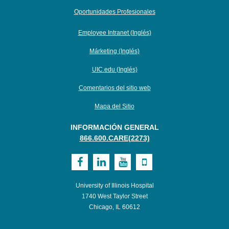
Oportunidades Profesionales
Employee Intranet (Inglés)
Márketing (Inglés)
UIC.edu (Inglés)
Comentarios del sitio web
Mapa del Sitio
INFORMACIÓN GENERAL
866.600.CARE(2273)
Visit
Visit
Visit
Visit
UI
UI
UI
UI
University of Illinois Hospital
Health
Health
Health
Health
1740 West Taylor Street
Chicago, IL 60612
on
on
on
on
Facebook
LinkedIn
Youtube
Mobile