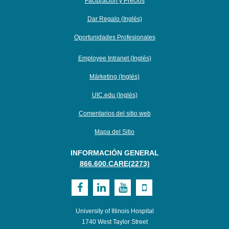
Facturacion y Precios
Dar Regalo (Inglés)
Oportunidades Profesionales
Employee Intranet (Inglés)
Márketing (Inglés)
UIC.edu (Inglés)
Comentarios del sitio web
Mapa del Sitio
INFORMACIÓN GENERAL
866.600.CARE(2273)
Visit
Visit
Visit
Visit
UI
UI
UI
UI
University of Illinois Hospital
Health
Health
Health
Health
1740 West Taylor Street