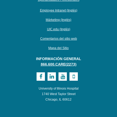
Employee Intranet (Inglés)
Márketing (Inglés)
UIC.edu (Inglés)
Comentarios del sitio web
Mapa del Sitio
INFORMACIÓN GENERAL
866.600.CARE(2273)
Visit
Visit
Visit
Visit
UI
UI
UI
UI
University of Illinois Hospital
Health
Health
Health
Health
1740 West Taylor Street
Chicago, IL 60612
on
on
on
on
Facebook
LinkedIn
Youtube
Mobile