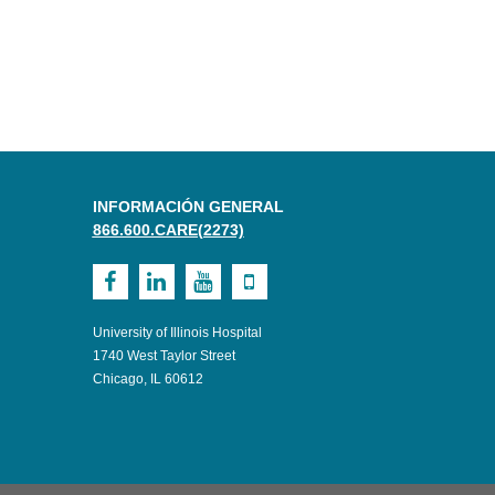
INFORMACIÓN GENERAL
866.600.CARE(2273)
Visit
Visit
Visit
Visit
UI
UI
UI
UI
University of Illinois Hospital
Health
Health
Health
Health
1740 West Taylor Street
Chicago, IL 60612
on
on
on
on
Facebook
LinkedIn
Youtube
Mobile