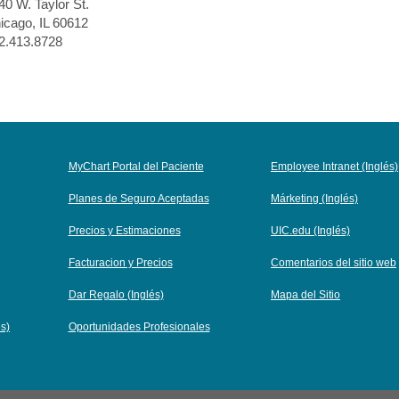
40 W. Taylor St.
icago, IL 60612
2.413.8728
MyChart Portal del Paciente
Employee Intranet (Inglés)
Planes de Seguro Aceptadas
Márketing (Inglés)
Precios y Estimaciones
UIC.edu (Inglés)
Facturacion y Precios
Comentarios del sitio web
Dar Regalo (Inglés)
Mapa del Sitio
és)
Oportunidades Profesionales