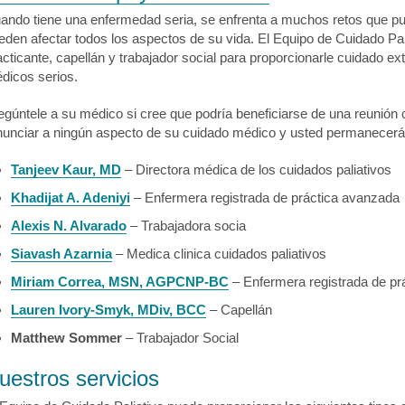
ando tiene una enfermedad seria, se enfrenta a muchos retos que p
eden afectar todos los aspectos de su vida. El Equipo de Cuidado Pal
acticante, capellán y trabajador social para proporcionarle cuidado ext
dicos serios.
egúntele a su médico si cree que podría beneficiarse de una reunión 
nunciar a ningún aspecto de su cuidado médico y usted permanecerá e
Tanjeev Kaur, MD
– Directora médica de los cuidados paliativos
Khadijat A. Adeniyi
– Enfermera registrada de práctica avanzada
Alexis N. Alvarado
– Trabajadora socia
Siavash Azarnia
– Medica clinica cuidados paliativos
Miriam Correa, MSN, AGPCNP-BC
– Enfermera registrada de pr
Lauren Ivory-Smyk, MDiv, BCC
– Capellán
Matthew Sommer
– Trabajador Social
uestros servicios