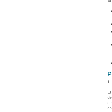
El
P
1.
El
de
se
en