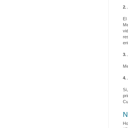
2.
El
Me
vi
re
en
3.
Me
4.
Sí
pr
Cu
N
Hos