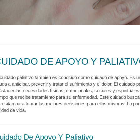
logía
ecciones
MyChart
Pagar Factura
Co
tación
lvica
ia Drepanocítica
 Urgente
ecciones
MyChart
Pagar Factura
Co
a
ecciones
MyChart
Pagar Factura
Co
UIDADO DE APOYO Y PALIATI
 cuidado paliativo también es conocido como cuidado de apoyo. Es un 
uda a anticipar, prevenir y tratar el sufrimiento y el dolor. El cuidado 
tisfacer las necesidades físicas, emocionales, sociales y espirituales
empo que recibe tratamiento para su enfermedad. Este cuidado busca 
cesitan para tomar las mejores decisiones para ellos mismos. La part
lidad de vida.
uidado De Apoyo Y Paliativo