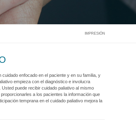
ntáctenos
Llámenos
866.600.2273
Médula Ósea
Hígado
Riñón
ntáctenos
Llámenos
866.600.2273
Ver más servicios
IMPRESIÓN
ntáctenos
Llámenos
866.600.2273
VO
cuidado enfocado en el paciente y en su familia, y
paliativo empieza con el diagnóstico e involucra
. Usted puede recibir cuidado paliativo al mismo
proporcionarles a los pacientes la información que
icipación temprana en el cuidado paliativo mejora la