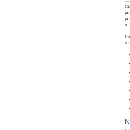
Cu
pu
pr
mé
Pr
re
N