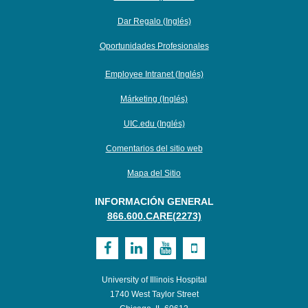
Dar Regalo (Inglés)
Oportunidades Profesionales
Employee Intranet (Inglés)
Márketing (Inglés)
UIC.edu (Inglés)
Comentarios del sitio web
Mapa del Sitio
INFORMACIÓN GENERAL
866.600.CARE(2273)
Visit
Visit
Visit
Visit
UI
UI
UI
UI
University of Illinois Hospital
Health
Health
Health
Health
1740 West Taylor Street