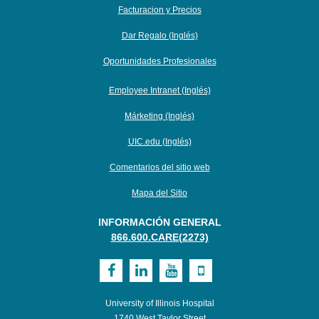
Facturacion y Precios
Dar Regalo (Inglés)
Oportunidades Profesionales
Employee Intranet (Inglés)
Márketing (Inglés)
UIC.edu (Inglés)
Comentarios del sitio web
Mapa del Sitio
INFORMACIÓN GENERAL
866.600.CARE(2273)
Visit
Visit
Visit
Visit
UI
UI
UI
UI
University of Illinois Hospital
Health
Health
Health
Health
1740 West Taylor Street