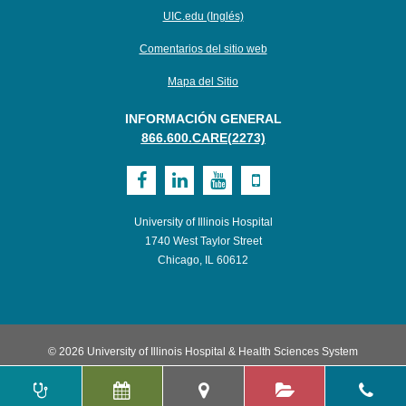
UIC.edu (Inglés)
Comentarios del sitio web
Mapa del Sitio
INFORMACIÓN GENERAL
866.600.CARE(2273)
Visit
Visit
Visit
Visit
UI
UI
UI
UI
University of Illinois Hospital
Health
Health
Health
Health
1740 West Taylor Street
Chicago, IL 60612
on
on
on
on
Facebook
LinkedIn
Youtube
Mobile
© 2026 University of Illinois Hospital & Health Sciences System