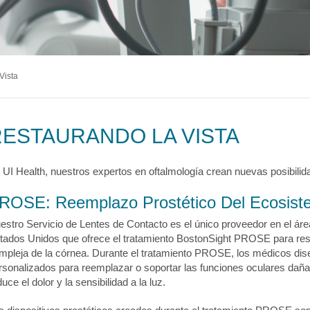
logía
ecciones
MyChart
Pagar Factura
Co
tación
lvica
ia Drepanocítica
 Urgente
ecciones
MyChart
Pagar Factura
Co
a
Vista
ecciones
MyChart
Pagar Factura
Co
ESTAURANDO LA VISTA
 UI Health, nuestros expertos en oftalmología crean nuevas posibilida
ROSE: Reemplazo Prostético Del Ecosiste
estro Servicio de Lentes de Contacto es el único proveedor en el áre
tados Unidos que ofrece el tratamiento BostonSight PROSE para rest
mpleja de la córnea. Durante el tratamiento PROSE, los médicos dise
rsonalizados para reemplazar o soportar las funciones oculares daña
uce el dolor y la sensibilidad a la luz.