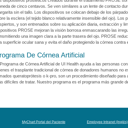
s dispositivos prostéticos creados durante el tratamiento PROSE so
neda de cinco centavos. Se ven similares a un lente de contacto du
rgarita sin el tallo. Los dispositivos se colocan debajo de los párp
bre la esclera (el tejido blanco relativamente insensible del ojo). Los
spiertos, y son entrenados sobre su aplicación diaria, extracción y l
spositivos PROSE mejoran la visión borrosa enmascarando las irregula
ansmitiendo una imagen clara a la parte trasera del ojo. PROSE reduc
a superficie ocular sana y evita el daño protegiendo la córnea contra 
rograma De Córnea Artificial
 Programa de Córnea Artificial de UI Health ayuda a las personas co
ienes el trasplante tradicional de córnea de donadores humanos no es 
amados queratoprótesis o k-pro, son un procedimiento diseñado para 
s difíciles de tratar. Nuestro programa es el programa más grande de
MyChart Portal del Paciente
Employee Intranet (Inglés)