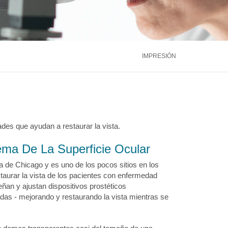
ntáctenos
Llámenos
866.600.2273
Médula Ósea
Hígado
Riñón
ntáctenos
Llámenos
866.600.2273
Ver más servicios
IMPRESIÓN
ntáctenos
Llámenos
866.600.2273
des que ayudan a restaurar la vista.
ma De La Superficie Ocular
a de Chicago y es uno de los pocos sitios en los
aurar la vista de los pacientes con enfermedad
ñan y ajustan dispositivos prostéticos
das - mejorando y restaurando la vista mientras se