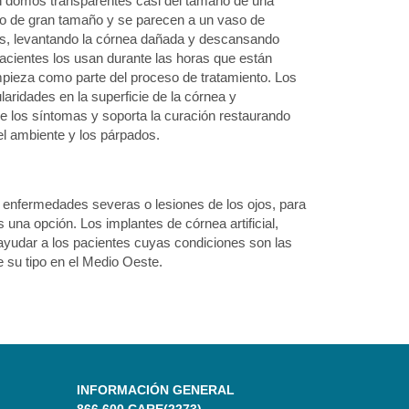
n domos transparentes casi del tamaño de una
ro de gran tamaño y se parecen a un vaso de
ados, levantando la córnea dañada y descansando
 pacientes los usan durante las horas que están
impieza como parte del proceso de tratamiento. Los
ridades en la superficie de la córnea y
e los síntomas y soporta la curación restaurando
el ambiente y los párpados.
n enfermedades severas o lesiones de los ojos, para
una opción. Los implantes de córnea artificial,
ayudar a los pacientes cuyas condiciones son las
 su tipo en el Medio Oeste.
INFORMACIÓN GENERAL