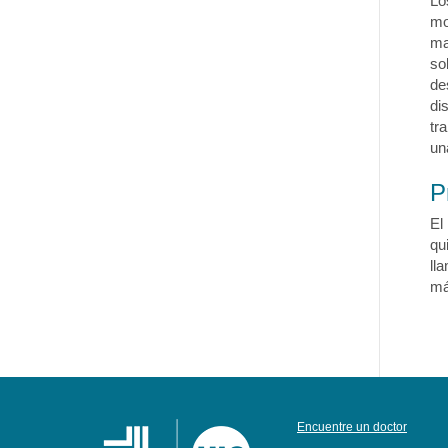
Lo
mo
ma
so
de
di
tr
un
P
El
qu
ll
má
Encuentre un doctor