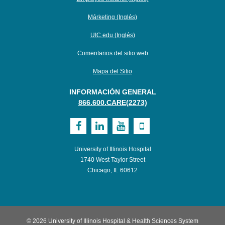
Márketing (Inglés)
UIC.edu (Inglés)
Comentarios del sitio web
Mapa del Sitio
INFORMACIÓN GENERAL
866.600.CARE(2273)
Visit
Visit
Visit
Visit
UI
UI
UI
UI
University of Illinois Hospital
Health
Health
Health
Health
1740 West Taylor Street
Chicago, IL 60612
on
on
on
on
Facebook
LinkedIn
Youtube
Mobile
© 2026 University of Illinois Hospital & Health Sciences System