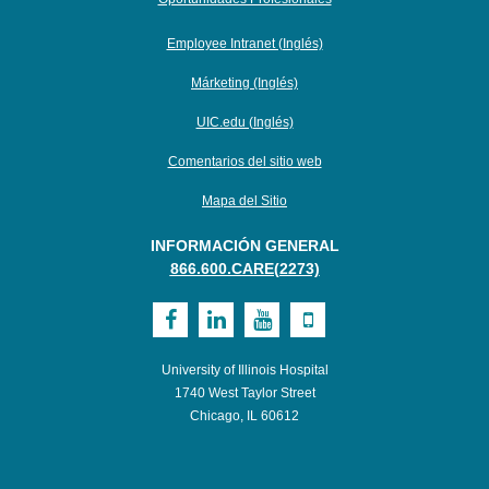
Employee Intranet (Inglés)
Márketing (Inglés)
UIC.edu (Inglés)
Comentarios del sitio web
Mapa del Sitio
INFORMACIÓN GENERAL
866.600.CARE(2273)
Visit
Visit
Visit
Visit
UI
UI
UI
UI
University of Illinois Hospital
Health
Health
Health
Health
1740 West Taylor Street
Chicago, IL 60612
on
on
on
on
Facebook
LinkedIn
Youtube
Mobile