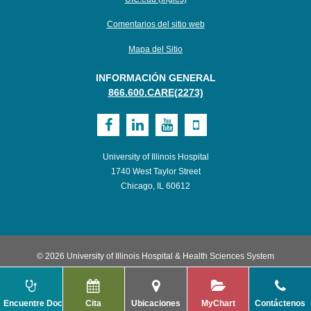
Comentarios del sitio web
Mapa del Sitio
INFORMACIÓN GENERAL
866.600.CARE(2273)
Visit
Visit
Visit
Visit
UI
UI
UI
UI
University of Illinois Hospital
Health
Health
Health
Health
1740 West Taylor Street
Chicago, IL 60612
on
on
on
on
Facebook
LinkedIn
Youtube
Mobile
© 2026 University of Illinois Hospital & Health Sciences System
Encuentre Doctor
Cita
Ubicaciones
MyChart
Contáctenos