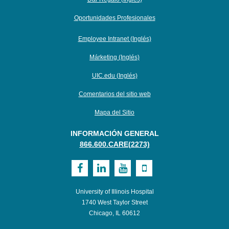
Oportunidades Profesionales
Employee Intranet (Inglés)
Márketing (Inglés)
UIC.edu (Inglés)
Comentarios del sitio web
Mapa del Sitio
INFORMACIÓN GENERAL
866.600.CARE(2273)
Visit
Visit
Visit
Visit
UI
UI
UI
UI
University of Illinois Hospital
Health
Health
Health
Health
1740 West Taylor Street
Chicago, IL 60612
on
on
on
on