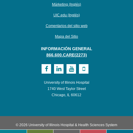
Márketing (Inglés)
UIC.edu (Inglés)
Comentarios del sitio web
Mapa del Sitio
INFORMACIÓN GENERAL
866.600.CARE(2273)
Visit
Visit
Visit
Visit
UI
UI
UI
UI
University of Illinois Hospital
Health
Health
Health
Health
1740 West Taylor Street
Chicago, IL 60612
on
on
on
on
Facebook
LinkedIn
Youtube
Mobile
© 2026 University of Illinois Hospital & Health Sciences System