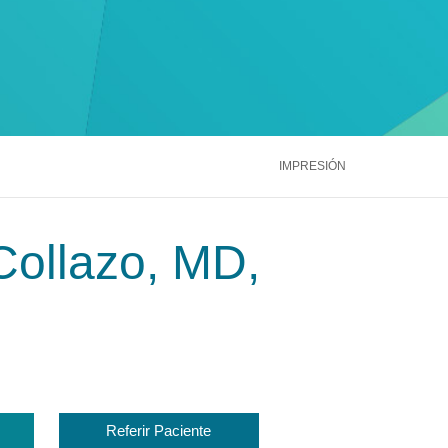
ntáctenos
Llámenos
866.600.2273
Médula Ósea
Hígado
Riñón
ntáctenos
Llámenos
866.600.2273
Ver más servicios
ntáctenos
Llámenos
866.600.2273
IMPRESIÓN
Collazo, MD,
Referir Paciente