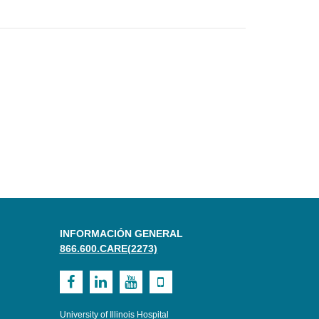
INFORMACIÓN GENERAL
866.600.CARE(2273)
Visit
Visit
Visit
Visit
UI
UI
UI
UI
University of Illinois Hospital