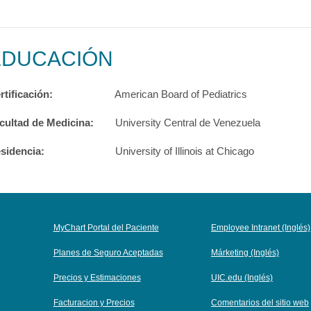
EDUCACIÓN
rtificación:
American Board of Pediatrics
cultad de Medicina:
University Central de Venezuela
sidencia:
University of Illinois at Chicago
MyChart Portal del Paciente
Employee Intranet (Inglés)
Planes de Seguro Aceptadas
Márketing (Inglés)
Precios y Estimaciones
UIC.edu (Inglés)
Facturacion y Precios
Comentarios del sitio web