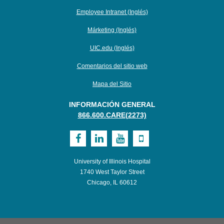
Employee Intranet (Inglés)
Márketing (Inglés)
UIC.edu (Inglés)
Comentarios del sitio web
Mapa del Sitio
INFORMACIÓN GENERAL
866.600.CARE(2273)
Visit
Visit
Visit
Visit
UI
UI
UI
UI
University of Illinois Hospital
Health
Health
Health
Health
1740 West Taylor Street
Chicago, IL 60612
on
on
on
on
Facebook
LinkedIn
Youtube
Mobile