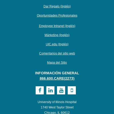
Dar Regalo (Inglés)
Oportunidades Profesionales
Employee Intranet (Inglés)
Márketing (Inglés)
UIC.edu (Inglés)
Comentarios del sitio web
Mapa del Sitio
INFORMACIÓN GENERAL
866.600.CARE(2273)
Visit
Visit
Visit
Visit
UI
UI
UI
UI
University of Illinois Hospital
Health
Health
Health
Health
1740 West Taylor Street
Chicago, IL 60612