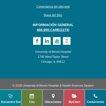
Comentarios del sitio web
Mapa del Sitio
INFORMACIÓN GENERAL
866.600.CARE(2273)
Visit
Visit
Visit
Visit
UI
UI
UI
UI
University of Illinois Hospital
Health
Health
Health
Health
1740 West Taylor Street
Chicago, IL 60612
on
on
on
on
Facebook
LinkedIn
Youtube
Mobile
© 2026 University of Illinois Hospital & Health Sciences System
Encuentre Doctor
Cita
Ubicaciones
MyChart
Contáctenos