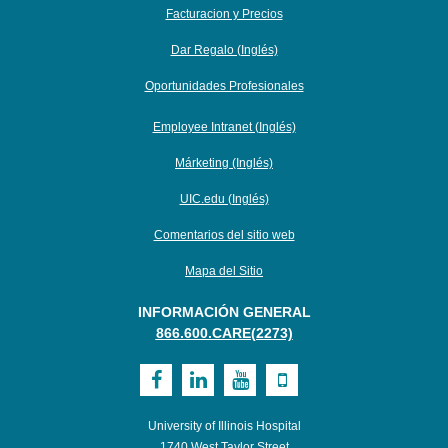
Facturacion y Precios
Dar Regalo (Inglés)
Oportunidades Profesionales
Employee Intranet (Inglés)
Márketing (Inglés)
UIC.edu (Inglés)
Comentarios del sitio web
Mapa del Sitio
INFORMACIÓN GENERAL
866.600.CARE(2273)
Visit
Visit
Visit
Visit
UI
UI
UI
UI
University of Illinois Hospital
Health
Health
Health
Health
1740 West Taylor Street