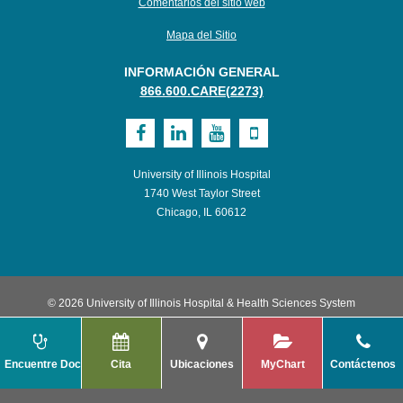
Comentarios del sitio web
Mapa del Sitio
INFORMACIÓN GENERAL
866.600.CARE(2273)
Visit
Visit
Visit
Visit
UI
UI
UI
UI
University of Illinois Hospital
Health
Health
Health
Health
1740 West Taylor Street
Chicago, IL 60612
on
on
on
on
Facebook
LinkedIn
Youtube
Mobile
© 2026 University of Illinois Hospital & Health Sciences System
Encuentre Doctor
Cita
Ubicaciones
MyChart
Contáctenos