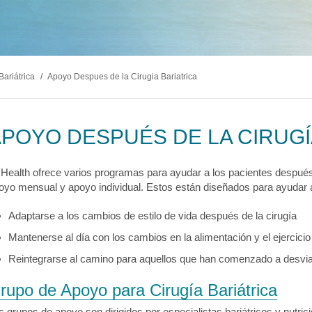
logía
ecciones
MyChart
Pagar Factura
Co
tación
lvica
ia Drepanocítica
 Urgente
ecciones
MyChart
Pagar Factura
Co
a
Bariátrica
/
Apoyo Despues de la Cirugia Bariatrica
ecciones
MyChart
Pagar Factura
Co
POYO DESPUÉS DE LA CIRUGÍ
 Health ofrece varios programas para ayudar a los pacientes después d
oyo mensual y apoyo individual. Estos están diseñados para ayudar a
Adaptarse a los cambios de estilo de vida después de la cirugía
Mantenerse al día con los cambios en la alimentación y el ejercici
Reintegrarse al camino para aquellos que han comenzado a desvia
rupo de Apoyo para Cirugía Bariátrica
s grupos de apoyo son dirigidos por especialistas bariátricos y nutri