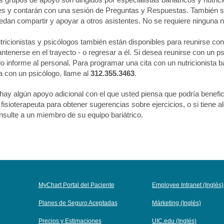
s y contarán con una sesión de Preguntas y Respuestas. También se 
edan compartir y apoyar a otros asistentes. No se requiere ninguna no
tricionistas y psicólogos también están disponibles para reunirse con
ntenerse en el trayecto - o regresar a él. Si desea reunirse con un psic
lo informe al personal. Para programar una cita con un nutricionista ba
ta con un psicólogo, llame al
312.355.3463
.
 hay algún apoyo adicional con el que usted piensa que podría benefi
 fisioterapeuta para obtener sugerencias sobre ejercicios, o si tiene 
nsulte a un miembro de su equipo bariátrico.
MyChart Portal del Paciente
Employee Intranet (Inglés)
Planes de Seguro Aceptadas
Márketing (Inglés)
Precios y Estimaciones
UIC.edu (Inglés)