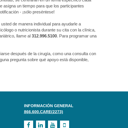
asigna un tiempo para que los participantes
tificación - ¡sólo preséntese!
 usted de manera individual para ayudarle a
ólogo o nutricionista durante su cita con la clínica,
riátrico, llame al
312.996.5100
. Para programar una
ciarse después de la cirugía, como una consulta con
alguna pregunta sobre qué apoyo está disponible,
INFORMACIÓN GENERAL
866.600.CARE(2273)
Visit
Visit
Visit
Visit