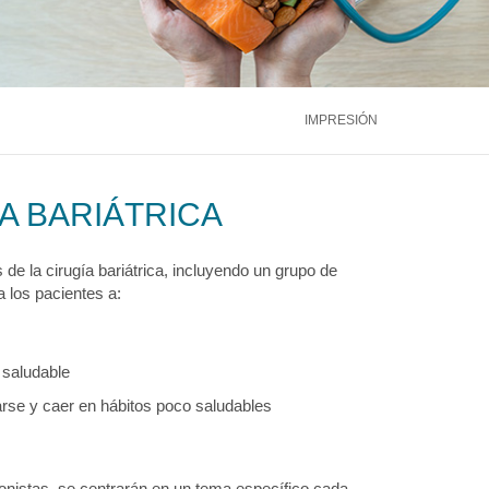
ntáctenos
Llámenos
866.600.2273
Médula Ósea
Hígado
Riñón
ntáctenos
Llámenos
866.600.2273
Ver más servicios
IMPRESIÓN
ntáctenos
Llámenos
866.600.2273
A BARIÁTRICA
e la cirugía bariátrica, incluyendo un grupo de
 los pacientes a:
o saludable
rse y caer en hábitos poco saludables
cionistas, se centrarán en un tema específico cada