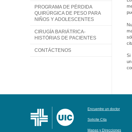
me
PROGRAMA DE PÉRDIDA
pu
QUIRÚRGICA DE PESO PARA
NIÑOS Y ADOLESCENTES
Nu
ma
CIRUGÍA BARIÁTRICA-
só
HISTÓRIAS DE PACIENTES
ci
CONTÁCTENOS
Si
un
co
Encuentre un doctor
Solicite Cita
Mapas y Direcciones