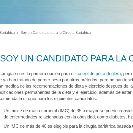
logía
ecciones
MyChart
Pagar Factura
Co
tación
lvica
ia Drepanocítica
 Urgente
ecciones
MyChart
Pagar Factura
Co
a
Bariátrica
/
Soy un Candidato para la Cirugia Bariatrica
ecciones
MyChart
Pagar Factura
Co
SOY UN CANDIDATO PARA LA 
 cirugía no es la primera opción para el
control de peso (Inglés)
, pero
e ya han tratado de perder peso por otros métodos, pero no han tenido 
an medida de las recomendaciones de dieta y ejercicio después de l
dificaciones permanentes de la dieta y el ejercicio, además de estar
comienda la cirugía para los siguientes candidatos:
Un índice de masa corporal (IMC) de 35 o mayor se puede consider
de enfermedades relacionadas con la obesidad, como diabetes, hip
Un IMC de más de 40 es elegible para la cirugía bariátrica basada