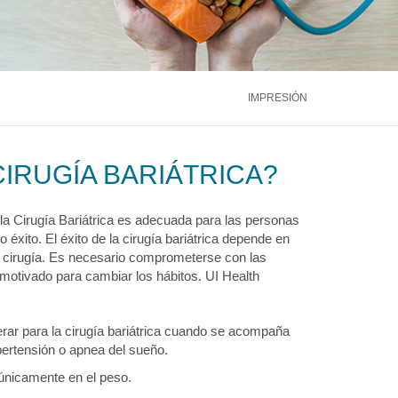
ntáctenos
Llámenos
866.600.2273
Médula Ósea
Hígado
Riñón
ntáctenos
Llámenos
866.600.2273
Ver más servicios
IMPRESIÓN
ntáctenos
Llámenos
866.600.2273
CIRUGÍA BARIÁTRICA?
 la Cirugía Bariátrica es adecuada para las personas
éxito. El éxito de la cirugía bariátrica depende en
a cirugía. Es necesario comprometerse con las
 motivado para cambiar los hábitos. UI Health
ar para la cirugía bariátrica cuando se acompaña
ertensión o apnea del sueño.
 únicamente en el peso.