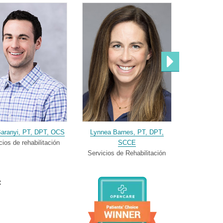
Baranyi, PT, DPT, OCS
Lynnea Barnes, PT, DPT,
Kelsey Ber
cios de rehabilitación
SCCE
F
Servicios de Rehabilitación
Servicios 
: