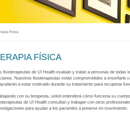
logía
ecciones
MyChart
Pagar Factura
Co
tación
lvica
ia Drepanocítica
 Urgente
ecciones
MyChart
Pagar Factura
Co
a
rapia Fisica
ecciones
MyChart
Pagar Factura
Co
ERAPIA FÍSICA
s fisioterapeutas de UI Health evalúan y tratan a personas de todas l
cianos. Nuestros fisioterapeutas están comprometidos a enseñarle c
 ayudarán a estar motivado durante su tratamiento para recuperar fun
abajando con su terapeuta, usted entenderá cómo funciona su cuerpo 
sioterapeutas de UI Health consultan y trabajan con otros profesional
vestigaciones para ayudar a los pacientes a ponerse en movimiento.