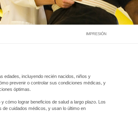
ntáctenos
Llámenos
866.600.2273
Médula Ósea
Hígado
Riñón
ntáctenos
Llámenos
866.600.2273
Ver más servicios
IMPRESIÓN
ntáctenos
Llámenos
866.600.2273
as edades, incluyendo recién nacidos, niños y
ómo prevenir o controlar sus condiciones médicas, y
ciones óptimas.
y cómo lograr beneficios de salud a largo plazo. Los
es de cuidados médicos, y usan lo último en